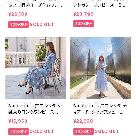
ラワー柄ブローチ付きワン
ンドカラーワンピース BR
ピース BR949OP
932OP
¥26,180
¥20,790
30%OFF
SOLD OUT
30%OFF
Nicoletta T.(ニコレッタ）刺
Nicoletta T.(ニコレッタ）テ
繍入りロングワンピース B
ィアード・シャツワンピー
R118OP
ス BR123OP
¥15,950
¥22,330
SOLD OUT
SOLD OUT
50%OFF
30%OFF