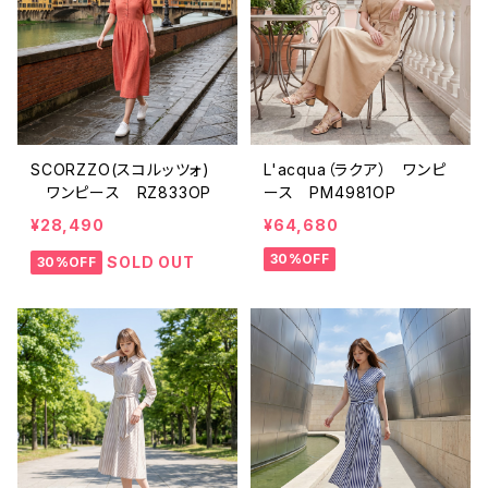
SCORZZO(スコルッツォ)
L'acqua（ラクア） ワンピ
ワンピース RZ833OP
ース PM4981OP
¥28,490
¥64,680
30%OFF
SOLD OUT
30%OFF