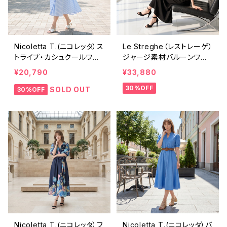
Nicoletta T.(ニコレッタ）ス
Le Streghe（レストレーゲ）
トライプ・カシュクールワン
ジャージ素材バルーンワン
ピース BR379OP
ピース LS6FL701OP
¥20,790
¥33,880
30%OFF
SOLD OUT
30%OFF
Nicoletta T.(ニコレッタ）フ
Nicoletta T.(ニコレッタ）バ