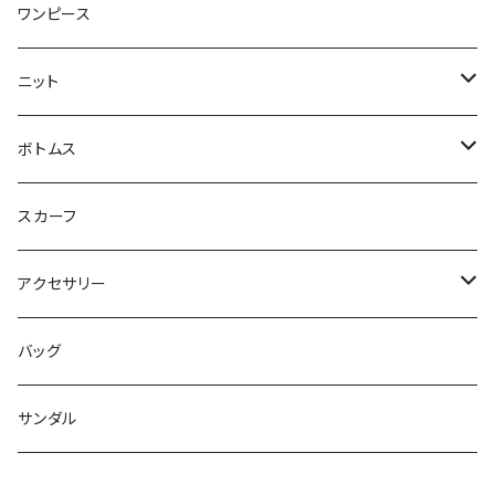
ブラウス
ジャケット
ワンピース
Tシャツ
コート
ニット
ジレ
ニット
ボトムス
ブルゾン
カットソー
スカート
スカーフ
カーディガン
パンツ
アクセサリー
ジレ
ネックレス
バッグ
ワンピース
バングル
サンダル
パンツ
バレッタ