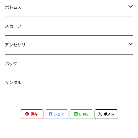
ジレ
ニット
ボトムス
ブルゾン
カットソー
スカート
スカーフ
カーディガン
パンツ
アクセサリー
ジレ
ネックレス
バッグ
ワンピース
バングル
サンダル
パンツ
バレッタ
保存
シェア
LINE
ポスト
スリッパ