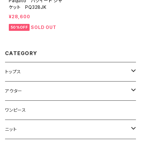
Paquito パクイート ジャ
ケット PQ328JK
¥28,600
SOLD OUT
50%OFF
CATEGORY
トップス
トップス
アウター
ブラウス
ジャケット
ワンピース
Tシャツ
コート
ニット