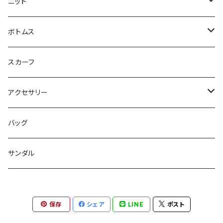
Tシャツ
コート
ニット
ジレ
ニット
ボトムス
ブルゾン
カットソー
スカート
スカーフ
カーディガン
パンツ
アクセサリー
ジレ
ネックレス
バッグ
ワンピース
バングル
サンダル
パンツ
バレッタ
保存
シェア
LINE
ポスト
スリッパ