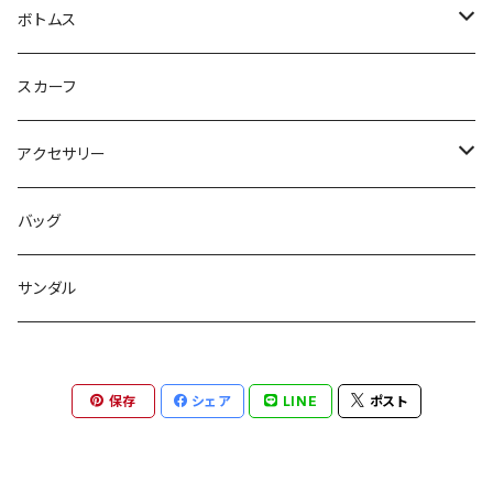
ジレ
ニット
ボトムス
ブルゾン
カットソー
スカート
スカーフ
カーディガン
パンツ
アクセサリー
ジレ
ネックレス
バッグ
ワンピース
バングル
サンダル
パンツ
バレッタ
保存
シェア
LINE
ポスト
スリッパ
ピアス