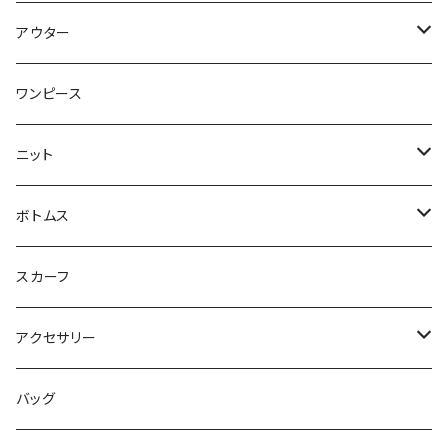
トップス
アウター
ブラウス
ジャケット
ワンピース
Tシャツ
コート
ニット
ジレ
ニット
ボトムス
ブルゾン
カットソー
スカート
スカーフ
カーディガン
パンツ
アクセサリー
ジレ
ネックレス
バッグ