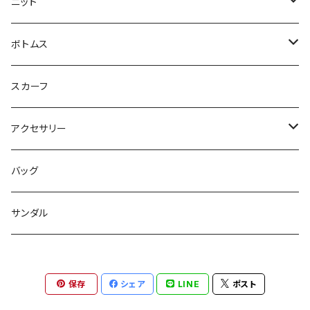
Tシャツ
コート
ニット
ジレ
ニット
ボトムス
ブルゾン
カットソー
スカート
スカーフ
カーディガン
パンツ
アクセサリー
ジレ
ネックレス
バッグ
ワンピース
バングル
サンダル
パンツ
バレッタ
保存
シェア
LINE
ポスト
スリッパ