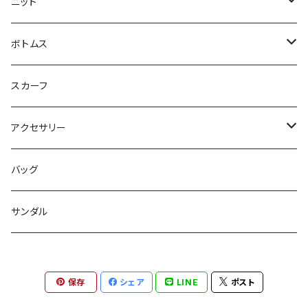
Tシャツ
コート
ニット
ジレ
ニット
ボトムス
ブルゾン
カットソー
スカート
スカーフ
カーディガン
パンツ
アクセサリー
ジレ
ネックレス
バッグ
ワンピース
バングル
サンダル
パンツ
バレッタ
保存
シェア
LINE
ポスト
スリッパ