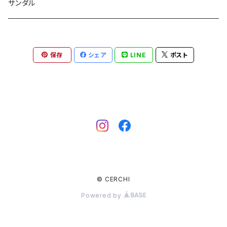
ワンピース
バングル
サンダル
パンツ
バレッタ
保存
シェア
LINE
ポスト
スリッパ
ピアス
リング
© CERCHI
Powered by