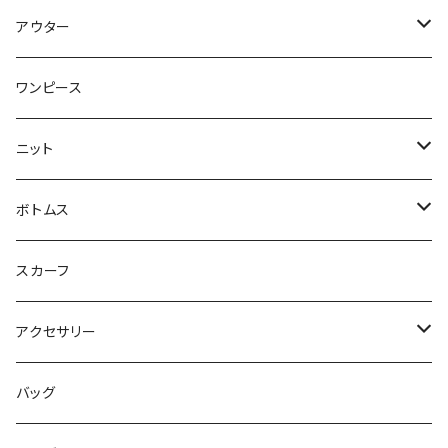
トップス
アウター
ブラウス
ジャケット
ワンピース
Tシャツ
コート
ニット
ジレ
ニット
ボトムス
ブルゾン
カットソー
スカート
スカーフ
カーディガン
パンツ
アクセサリー
ジレ
ネックレス
バッグ