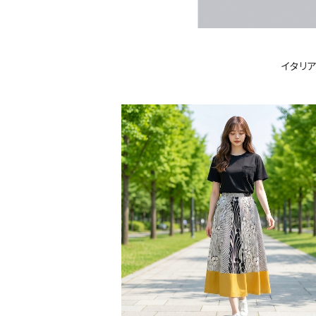
イタリ
SOLD OUT
L'acqua(ラクア）ボタニカル柄スカー
D364SK
¥31,570
30%OFF