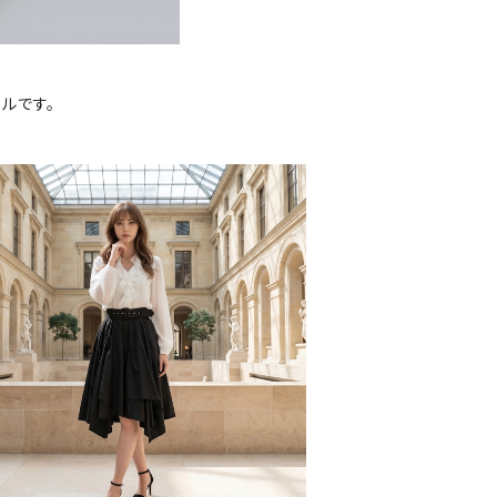
ルです。
SOLD OUT
'acqua(ラクア）裾アシンメトリースカー
ト M831SK
¥21,560
30%OFF