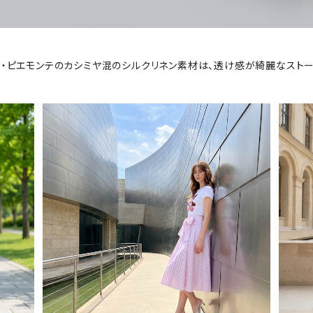
ア・ピエモンテのカシミヤ混のシルクリネン素材は、透け感が綺麗なストー
SOLD OUT
ト G
Nicoletta T.(ニコレッタ）ストライプ・レイ
L
ヤード風スカート BR774SK
¥20,790
30%OFF