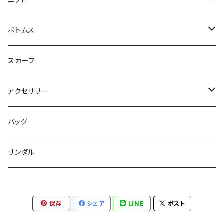
ジレ
ニット
ボトムス
ブルゾン
カットソー
スカート
スカーフ
カーディガン
パンツ
アクセサリー
ジレ
ネックレス
バッグ
ワンピース
バングル
サンダル
パンツ
バレッタ
保存
シェア
LINE
ポスト
スリッパ