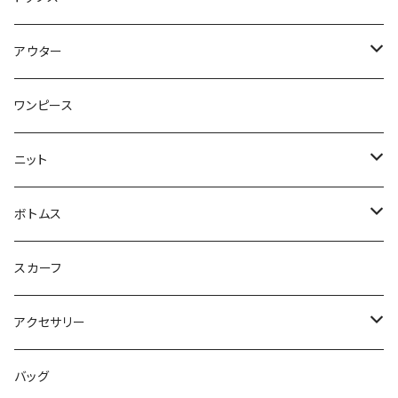
トップス
アウター
ブラウス
ジャケット
ワンピース
Tシャツ
コート
ニット
ジレ
ニット
ボトムス
ブルゾン
カットソー
スカート
スカーフ
カーディガン
パンツ
アクセサリー
ジレ
ネックレス
バッグ