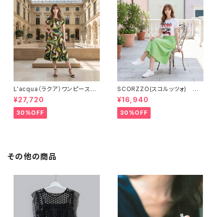
L'acqua（ラクア）ワンピース
SCORZZO(スコルッツォ) 刺
LN827OP
繡入りTシャツ RZ651TS
¥27,720
¥16,940
30%OFF
30%OFF
その他の商品