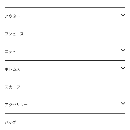
トップス
アウター
ブラウス
ジャケット
ワンピース
Tシャツ
コート
ニット
ジレ
ニット
ボトムス
ブルゾン
カットソー
スカート
スカーフ
カーディガン
パンツ
アクセサリー
ジレ
ネックレス
バッグ