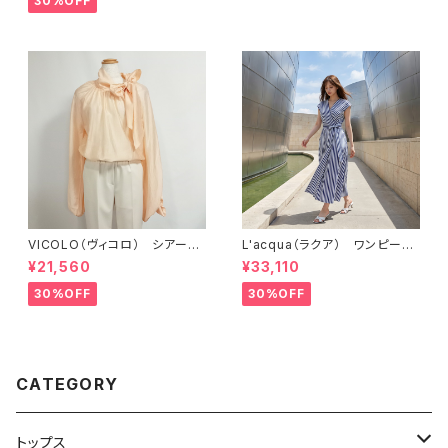
30%OFF
VICOLO（ヴィコロ） シアー素
L'acqua（ラクア） ワンピー
材ブラウス VC488BL
ス GD167OP
¥21,560
¥33,110
30%OFF
30%OFF
CATEGORY
トップス