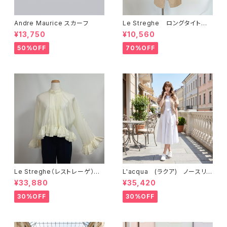
Andre Maurice スカーフ
Le Streghe ロングタイトス
カート LS3CI304SK
¥13,750
¥10,560
50%OFF
70%OFF
Le Streghe（レストレーゲ）
L'acqua (ラクア) ノースリ
シアー素材ブラウス LS5MV1
ーブ・ワンピース LN361OP
¥33,880
¥35,420
01BL
30%OFF
30%OFF