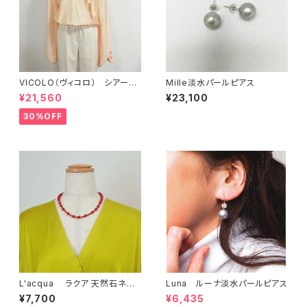
VICOLO（ヴィコロ） シアー素
Mille淡水パールピアス
材ブラウス VC488BL
¥21,560
¥23,100
30%OFF
L'acqua ラクア 天然石ネッ
Luna ルーナ淡水パールピアス
クレス（メノウ）
¥7,700
¥6,435