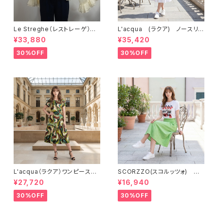
Le Streghe（レストレーゲ）
L'acqua (ラクア) ノースリ
シアー素材ブラウス LS5MV1
ーブ・ワンピース LN361OP
¥33,880
¥35,420
01BL
30%OFF
30%OFF
L'acqua（ラクア）ワンピース
SCORZZO(スコルッツォ) 刺
LN827OP
繡入りTシャツ RZ651TS
¥27,720
¥16,940
30%OFF
30%OFF