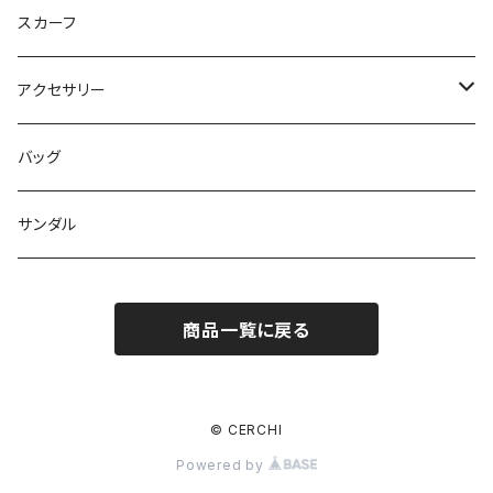
ブルゾン
カットソー
スカート
スカーフ
カーディガン
パンツ
アクセサリー
ジレ
ネックレス
バッグ
ワンピース
バングル
サンダル
パンツ
バレッタ
商品一覧に戻る
スリッパ
ピアス
© CERCHI
Powered by
リング