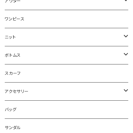
トップス
アウター
ブラウス
ジャケット
ワンピース
Tシャツ
コート
ニット
ジレ
ニット
ボトムス
ブルゾン
カットソー
スカート
スカーフ
カーディガン
パンツ
アクセサリー
ジレ
ネックレス
バッグ
ワンピース
バングル
サンダル