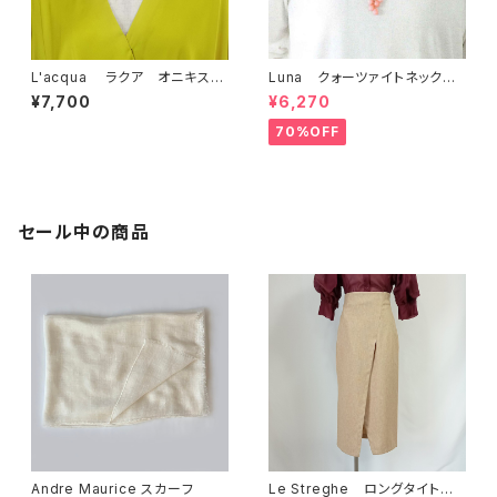
L'acqua ラクア オニキスネ
Luna クォーツァイトネックレ
ックレス LA10ON-NE
ス
¥7,700
¥6,270
70%OFF
セール中の商品
Andre Maurice スカーフ
Le Streghe ロングタイトス