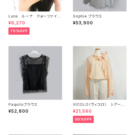
Luna ルーナ クォーツァイト
Sophie ブラウス
ピアス
¥6,270
¥53,900
70%OFF
Paquitoブラウス
VICOLO（ヴィコロ） シアー素
材ブラウス VC488BL
¥52,800
¥21,560
30%OFF