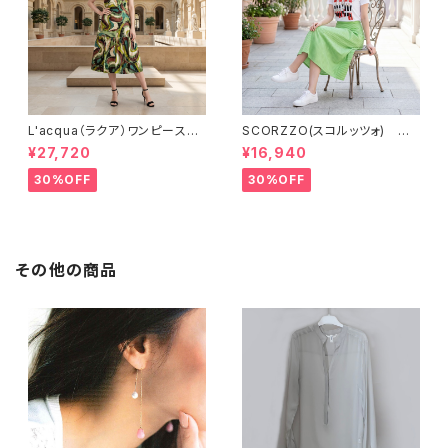
L'acqua（ラクア）ワンピース
SCORZZO(スコルッツォ) 刺
LN827OP
繡入りTシャツ RZ651TS
¥27,720
¥16,940
30%OFF
30%OFF
その他の商品