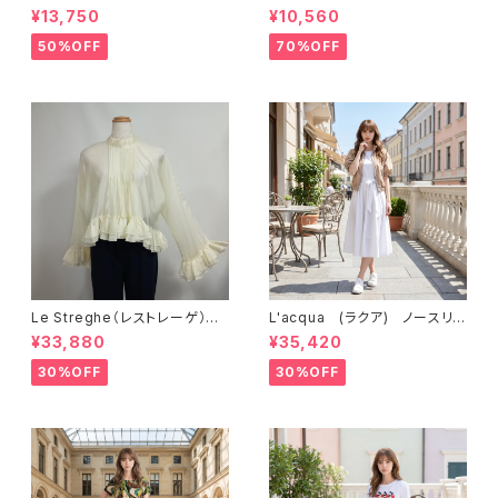
カート LS3CI304SK
¥13,750
¥10,560
50%OFF
70%OFF
Le Streghe（レストレーゲ）
L'acqua (ラクア) ノースリ
シアー素材ブラウス LS5MV1
ーブ・ワンピース LN361OP
¥33,880
¥35,420
01BL
30%OFF
30%OFF